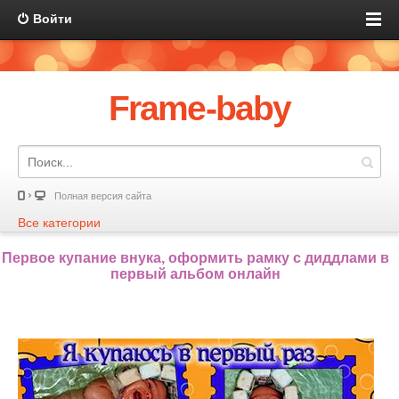
Войти
Frame-baby
Полная версия сайта
Все категории
Первое купание внука, оформить рамку с диддлами в
первый альбом онлайн