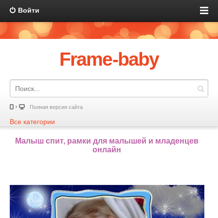
Войти
Frame-baby
Полная версия сайта
Все категории
Малыш спит, рамки для малышей и младенцев
онлайн