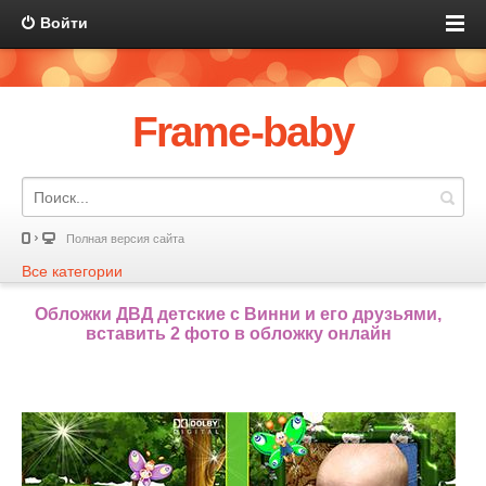
Войти
Frame-baby
Полная версия сайта
Все категории
Обложки ДВД детские с Винни и его друзьями,
вставить 2 фото в обложку онлайн