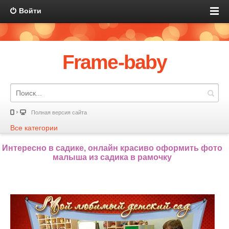
Войти
Frame-baby
Полная версия сайта
Все категории
Интересно в садике, онлайн красиво оформить фото
малыша из садика в рамочку