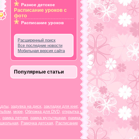
Разное детское
Расписание уроков с
фото
Расписание уроков
Расширенный поиск
Все последние новости
Мобильная версия сайта
Популярные статьи
ддлы
,
задувка на диск
,
закладки для книг
,
льбом
,
море
,
Обложка для DVD
,
открытка с
рамка
,
рамка летняя
,
рамка мультяшная
,
 школьная
,
Рамочка детская
,
Расписание