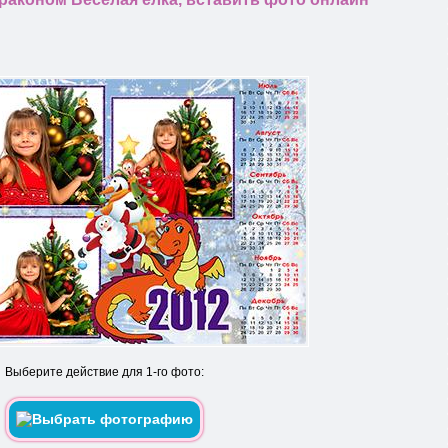
Выберите действие для 1-го фото: