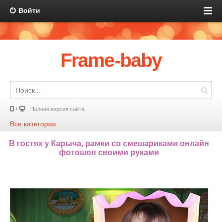
Войти
Frame-baby
Полная версия сайта
Все категории
В гостях у Карыча, рамки со смешариками онлайн
фотошоп своими руками