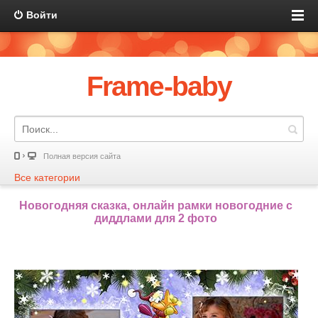
Войти
Frame-baby
Полная версия сайта
Все категории
Новогодняя сказка, онлайн рамки новогодние с
диддлами для 2 фото