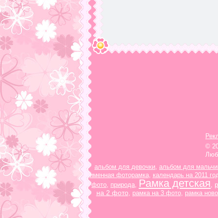
Рек
© 2
Люб
альбом для девочки
,
альбом для мальчи
именная фоторамка
,
календарь на 2011 го
Рамка детская
фото
,
природа
,
,
на 2 фото
,
рамка на 3 фото
,
рамка ново