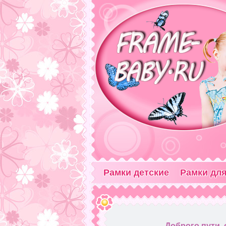
Рамки детские
Рамки для
Доброго пути,