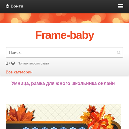
Войти
Frame-baby
Полная версия сайта
Все категории
Умница, рамка для юного школьника онлайн