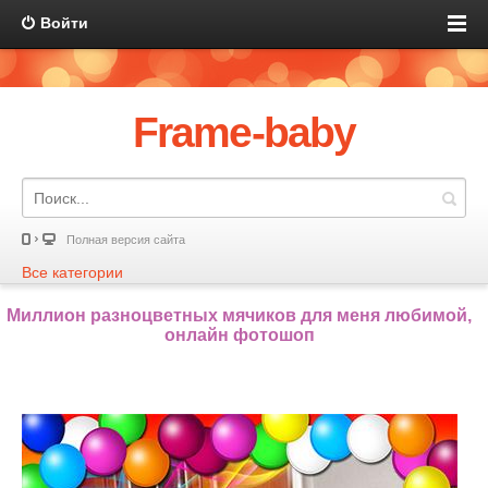
Войти
Frame-baby
Полная версия сайта
Все категории
Миллион разноцветных мячиков для меня любимой,
онлайн фотошоп