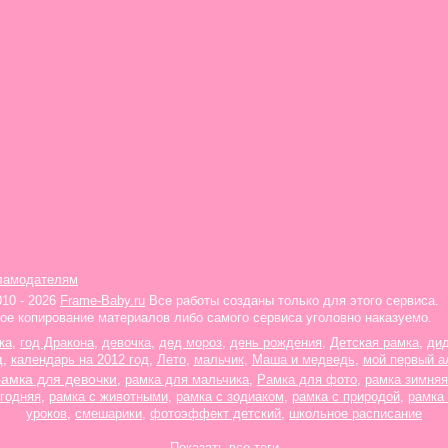
ламодателям
010 - 2026
Frame-Baby.ru
Все работы созданы только для этого сервиса.
ое копирование материалов либо самого сервиса уголовно наказуемо.
ка
,
год Дракона
,
девочка
,
дед мороз
,
день рождения
,
Детская рамка
,
ди
д
,
календарь на 2012 год
,
Лето
,
мальчик
,
Маша и медведь
,
мой первый а
рамка для девочки
,
рамка для мальчика
,
Рамка для фото
,
рамка зимняя
годняя
,
рамка с животными
,
рамка с зодиаком
,
рамка с природой
,
рамка
уроков
,
смешарики
,
фотоэффект детский
,
школьное расписание
Показать все теги