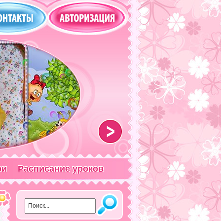
>
ри
Расписание уроков