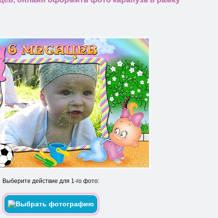
Выберите действие для 1-го фото: