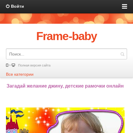
Войти
Frame-baby
Полная версия сайта
Все категории
Загадай желание джину, детские рамочки онлайн