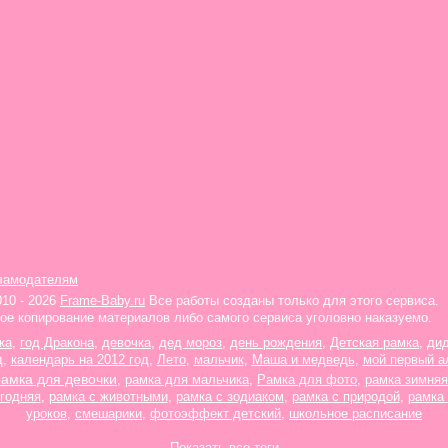
ламодателям
010 - 2026
Frame-Baby.ru
Все работы созданы только для этого сервиса.
ое копирование материалов либо самого сервиса уголовно наказуемо.
ка
,
год Дракона
,
девочка
,
дед мороз
,
день рождения
,
Детская рамка
,
ди
д
,
календарь на 2012 год
,
Лето
,
мальчик
,
Маша и медведь
,
мой первый а
рамка для девочки
,
рамка для мальчика
,
Рамка для фото
,
рамка зимняя
годняя
,
рамка с животными
,
рамка с зодиаком
,
рамка с природой
,
рамка
уроков
,
смешарики
,
фотоэффект детский
,
школьное расписание
Показать все теги