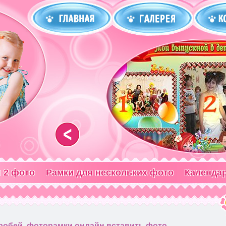
<
 2 фото
Рамки для нескольких фото
Календа
робей, фоторамки онлайн вставить фото