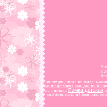
Рек
© 2
Люб
альбом для девочки
,
альбом для мальчи
именная фоторамка
,
календарь на 2011 го
Рамка детская
фото
,
природа
,
,
на 2 фото
,
рамка на 3 фото
,
рамка ново