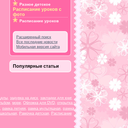
Разное детское
Расписание уроков с
фото
Расписание уроков
Расширенный поиск
Все последние новости
Мобильная версия сайта
Популярные статьи
ддлы
,
задувка на диск
,
закладки для книг
,
льбом
,
море
,
Обложка для DVD
,
открытка с
рамка
,
рамка летняя
,
рамка мультяшная
,
 школьная
,
Рамочка детская
,
Расписание