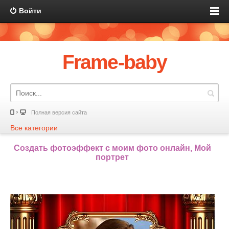
Войти
Frame-baby
Полная версия сайта
Все категории
Создать фотоэффект с моим фото онлайн, Мой
портрет