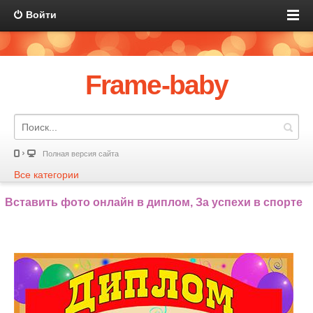
Войти
Frame-baby
Полная версия сайта
Все категории
Вставить фото онлайн в диплом, За успехи в спорте