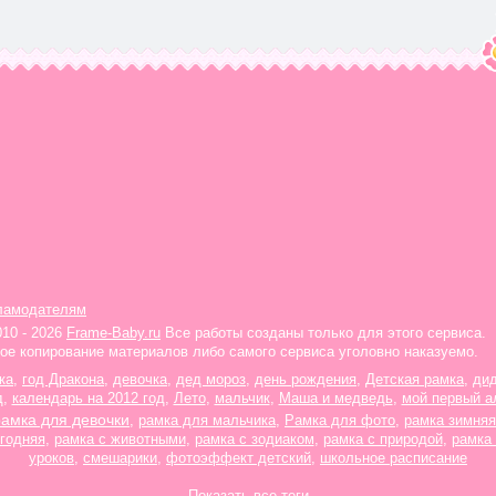
ламодателям
010 - 2026
Frame-Baby.ru
Все работы созданы только для этого сервиса.
ое копирование материалов либо самого сервиса уголовно наказуемо.
ка
,
год Дракона
,
девочка
,
дед мороз
,
день рождения
,
Детская рамка
,
ди
д
,
календарь на 2012 год
,
Лето
,
мальчик
,
Маша и медведь
,
мой первый а
рамка для девочки
,
рамка для мальчика
,
Рамка для фото
,
рамка зимняя
годняя
,
рамка с животными
,
рамка с зодиаком
,
рамка с природой
,
рамка
уроков
,
смешарики
,
фотоэффект детский
,
школьное расписание
Показать все теги