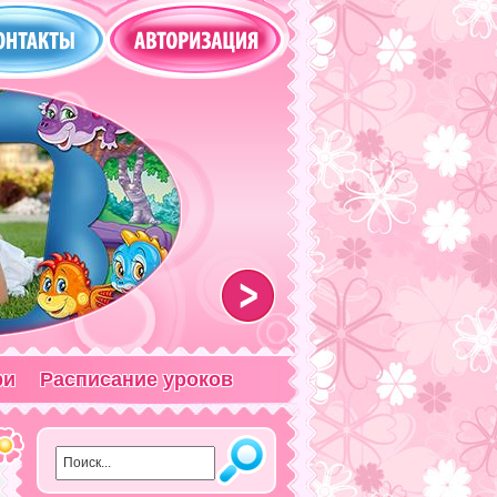
>
ри
Расписание уроков