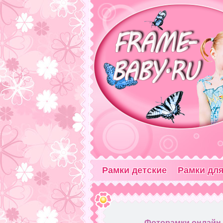
Рамки детские
Рамки для