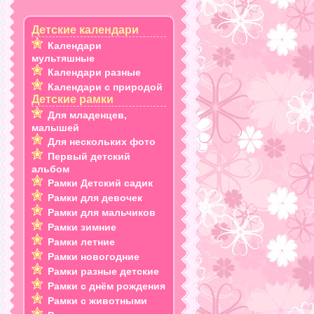
Детские календари
Календари
мультяшные
Календари разные
Календари с природой
Детские рамки
Для младенцев,
малышей
Для нескольких фото
Первый детский
альбом
Рамки Детский садик
Рамки для девочек
Рамки для мальчиков
Рамки зимние
Рамки летние
Рамки новогодние
Рамки разные детские
Рамки с днём рождения
Рамки с животными