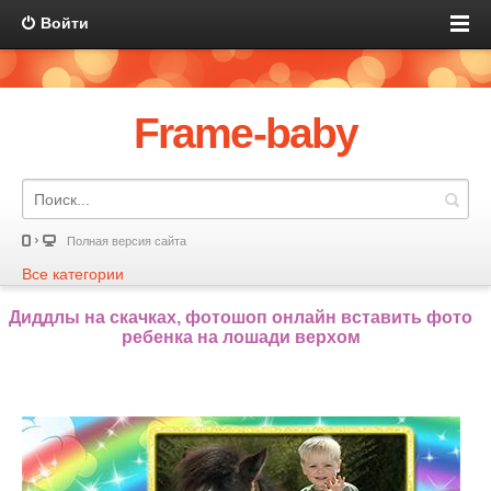
Войти
Frame-baby
Полная версия сайта
Все категории
Диддлы на скачках, фотошоп онлайн вставить фото
ребенка на лошади верхом