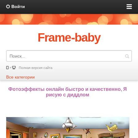
Войти
Frame-baby
Полная версия сайта
Все категории
Фотоэффекты онлайн быстро и качественно, Я
рисую с диддлом