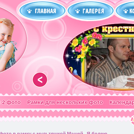
<
 2 фото
Рамки для нескольких фото
Календа
фото в рамку с мультяшкой Машей , Я болею