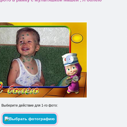
Выберите действие для 1-го фото: