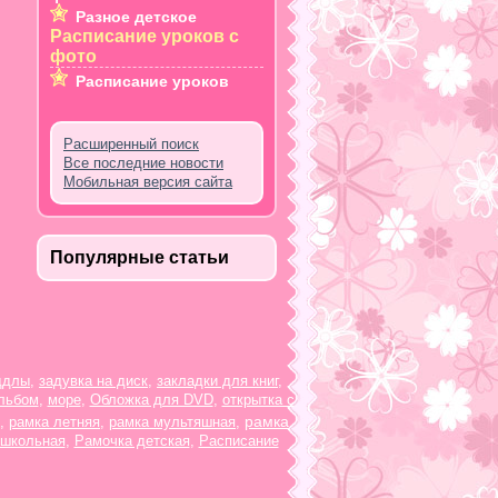
Разное детское
Расписание уроков с
фото
Расписание уроков
Расширенный поиск
Все последние новости
Мобильная версия сайта
Популярные статьи
ддлы
,
задувка на диск
,
закладки для книг
,
льбом
,
море
,
Обложка для DVD
,
открытка с
рамка
,
рамка летняя
,
рамка мультяшная
,
 школьная
,
Рамочка детская
,
Расписание