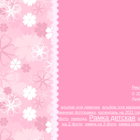
Рек
© 2
Люб
альбом для девочки
,
альбом для мальчи
именная фоторамка
,
календарь на 2011 го
Рамка детская
фото
,
природа
,
,
на 2 фото
,
рамка на 3 фото
,
рамка ново