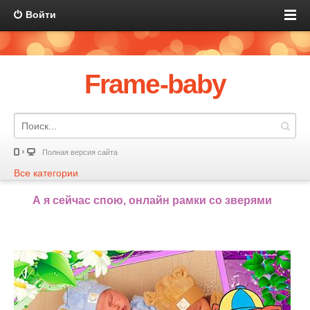
Войти
Frame-baby
Полная версия сайта
Все категории
А я сейчас спою, онлайн рамки со зверями