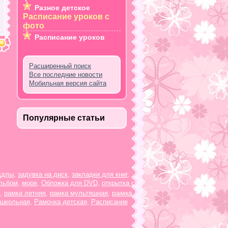
Разное детское
Расписание уроков с
фото
Расписание уроков
Расширенный поиск
Все последние новости
Мобильная версия сайта
Популярные статьи
ддлы
,
задувка на диск
,
закладки для книг
,
льбом
,
море
,
Обложка для DVD
,
открытка с
рамка
,
рамка летняя
,
рамка мультяшная
,
 школьная
,
Рамочка детская
,
Расписание