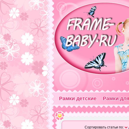
Рамки детские
Рамки для
Сортировать статьи по: