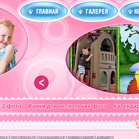
<
 2 фото
Рамки для нескольких фото
Календа
дате
|
популярности
|
посещаемости
|
комментариям
|
алфавиту