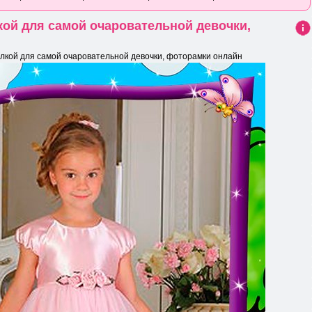
кой для самой очаровательной девочки,
Ин
фо
колкой для самой очаровательной девочки, фоторамки онлайн
рма
ция
к
нов
ост
и