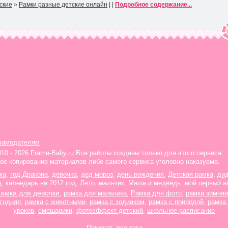
ские
»
Рамки разные детские онлайн
| |
Подробное содержание...
ламодателям
010 - 2026
Frame-Baby.ru
Все работы созданы только для этого сервиса.
ое копирование материалов либо самого сервиса уголовно наказуемо.
ка
,
год Дракона
,
девочка
,
дед мороз
,
день рождения
,
Детская рамка
,
ди
д
,
календарь на 2012 год
,
Лето
,
мальчик
,
Маша и медведь
,
мой первый а
рамка для девочки
,
рамка для мальчика
,
Рамка для фото
,
рамка зимняя
годняя
,
рамка с животными
,
рамка с зодиаком
,
рамка с природой
,
рамка
уроков
,
смешарики
,
фотоэффект детский
,
школьное расписание
Показать все теги