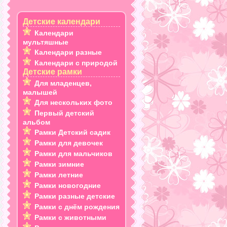
Детские календари
Календари
мультяшные
Календари разные
Календари с природой
Детские рамки
Для младенцев,
малышей
Для нескольких фото
Первый детский
альбом
Рамки Детский садик
Рамки для девочек
Рамки для мальчиков
Рамки зимние
Рамки летние
Рамки новогодние
Рамки разные детские
Рамки с днём рождения
Рамки с животными