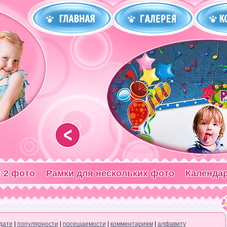
<
 2 фото
Рамки для нескольких фото
Календа
дате
|
популярности
|
посещаемости
|
комментариям
|
алфавиту