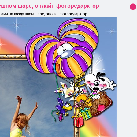
ушном шаре, онлайн фоторедарктор
Ин
лами на воздушном шаре, онлайн фоторедарктор
фо
рма
ция
к
нов
ост
и