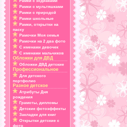
Рамки с зодиаками
Рамки с мультяшками
Рамки с природой
Рамки школьные
Рамки, открытки на
пасху
Рамочки Моя семья
Рамочки на 2 два фото
С именами девочек
С именами мальчиков
Обложки для ДВД
Обложки ДВД детские
Профессиональное
Для детского
портфолио
Разное детское
Атрибуты Дня
рождения
Грамоты, дипломы
Детские фотоэффекты
Закладки для книг
Открытки детские с
фото