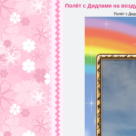
Полёт с Дидлами на возд
Полёт с Дид