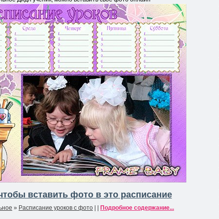
фо
рма
ция
к
нов
ост
и
чтобы вставить фото в это расписание
ьное
»
Расписание уроков с фото
| |
Подробное содержание...