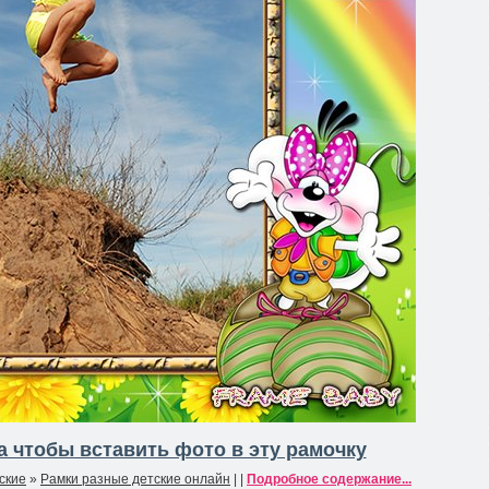
 чтобы вставить фото в эту рамочку
ские
»
Рамки разные детские онлайн
| |
Подробное содержание...