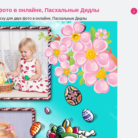
 фото в онлайне, Пасхальные Дидлы
Ин
сху для двух фото в онлайне, Пасхальные Дидлы
фо
рма
ция
к
нов
ост
и