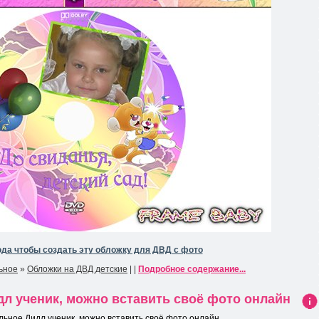
да чтобы создать эту обложку для ДВД с фото
ьное
»
Обложки на ДВД детские
| |
Подробное содержание...
л ученик, можно вставить своё фото онлайн
Ин
ьное Дидл ученик, можно вставить своё фото онлайн