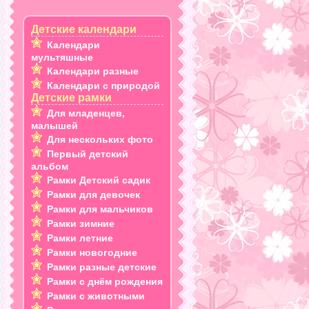
Детские календари
Календари
мультяшные
Календари разные
Календари с природой
Детские рамки
Для младенцев,
малышей
Для нескольких фото
Первый детский
альбом
Рамки Детский садик
Рамки для девочек
Рамки для мальчиков
Рамки зимние
Рамки летние
Рамки новогодние
Рамки разные детские
Рамки с днём рождения
Рамки с животными