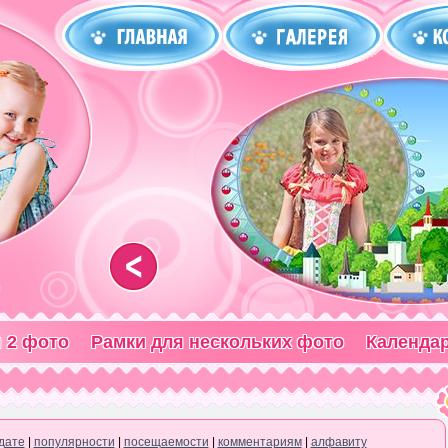
<
 2 фото
Рамки для нескольких фото
Календа
дате
|
популярности
|
посещаемости
|
комментариям
|
алфавиту