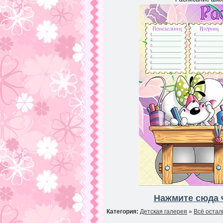
Нажмите сюда 
Категория:
Детская галерея
»
Всё остал