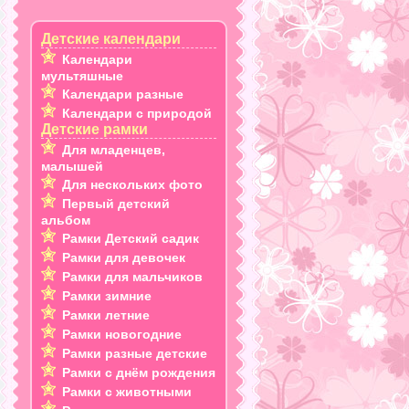
Детские календари
Календари
мультяшные
Календари разные
Календари с природой
Детские рамки
Для младенцев,
малышей
Для нескольких фото
Первый детский
альбом
Рамки Детский садик
Рамки для девочек
Рамки для мальчиков
Рамки зимние
Рамки летние
Рамки новогодние
Рамки разные детские
Рамки с днём рождения
Рамки с животными