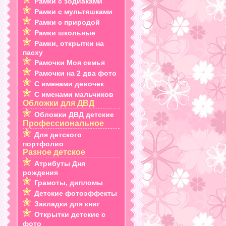
Рамки с зодиаками
Рамки с мультяшками
Рамки с природой
Рамки школьные
Рамки, открытки на
пасху
Рамочки Моя семья
Рамочки на 2 два фото
С именами девочек
С именами мальчиков
Обложки для ДВД
Обложки ДВД детские
Профессиональное
Для детского
портфолио
Разное детское
Атрибуты Дня
рождения
Грамоты, дипломы
Детские фотоэффекты
Закладки для книг
Открытки детские с
фото