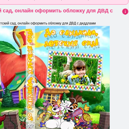
 сад, онлайн оформить обложку для ДВД с
Ин
фо
ский сад, онлайн оформить обложку для ДВД с диддлами
рма
ция
к
нов
ост
и