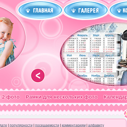
<
 2 фото
Рамки для нескольких фото
Календа
дате
|
популярности
|
посещаемости
|
комментариям
|
алфавиту