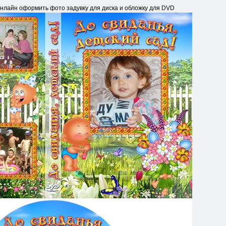
фо
онлайн оформить фото задувку для диска и обложку для DVD
рма
ция
к
нов
ост
и