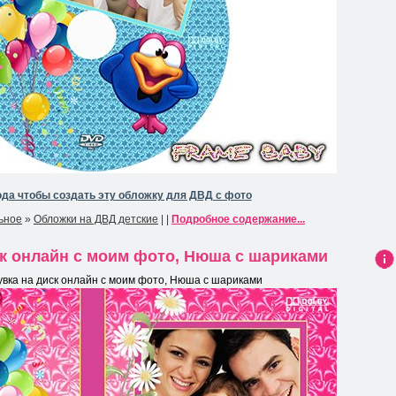
да чтобы создать эту обложку для ДВД с фото
ьное
»
Обложки на ДВД детские
| |
Подробное содержание...
ск онлайн с моим фото, Нюша с шариками
Ин
увка на диск онлайн с моим фото, Нюша с шариками
фо
рма
ция
к
нов
ост
и