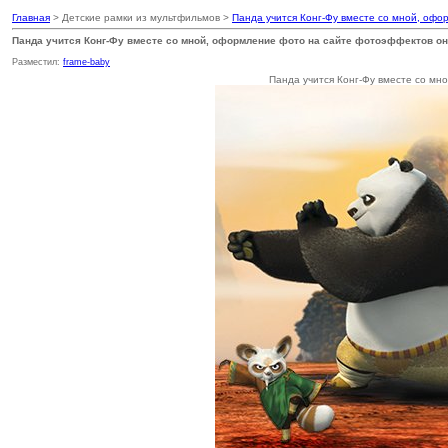
Главная
> Детские рамки из мультфильмов >
Панда учится Конг-Фу вместе со мной, оф
Панда учится Конг-Фу вместе со мной, оформление фото на сайте фотоэффектов о
Разместил:
frame-baby
Панда учится Конг-Фу вместе со м