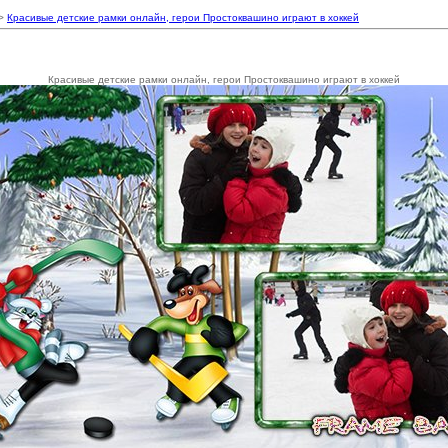
 >
Красивые детские рамки онлайн, герои Простоквашино играют в хоккей
Красивые детские рамки онлайн, герои Простоквашино играют в хоккей