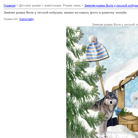
Главная
> Детские рамки с животными, Рамки зима >
Зимняя рамка Волк у лесной избуш
Зимняя рамка Волк у лесной избушки, можно вставить фото в рамочку онлайн
Разместил:
frame-baby
Зимняя рамка Волк у лесной и