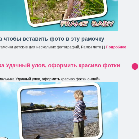
 чтобы вставить фото в эту рамочку
Рамочки детские для нескольких фотографий
,
Рамки лето
| |
Подробное
ка Удачный улов, оформить красиво фотки
Ин
фо
мальчика Удачный улов, оформить красиво фотки онлайн
рма
ция
к
нов
ост
и