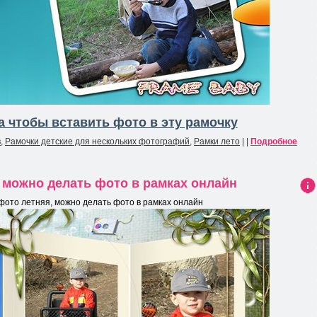
 чтобы вставить фото в эту рамочку
в
,
Рамочки детские для нескольких фотографий
,
Рамки лето
| |
Подробное
, можно делать фото в рамках онлайн
Ин
фото летняя, можно делать фото в рамках онлайн
фо
рма
ция
к
нов
ост
и