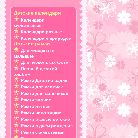
Детские календари
Календари
мультяшные
Календари разные
Календари с природой
Детские рамки
Для младенцев,
малышей
Для нескольких фото
Первый детский
альбом
Рамки Детский садик
Рамки для девочек
Рамки для мальчиков
Рамки зимние
Рамки летние
Рамки новогодние
Рамки разные детские
Рамки с днём рождения
Рамки с животными