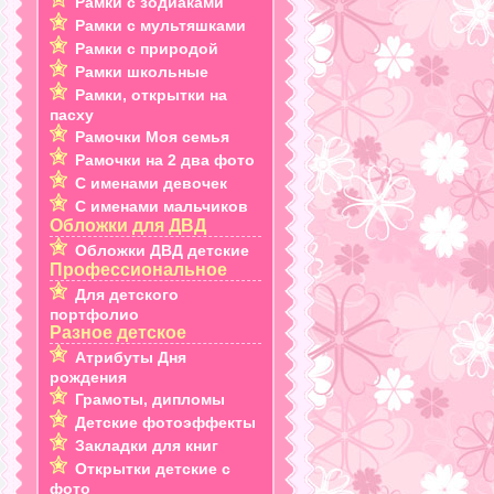
Рамки с зодиаками
Рамки с мультяшками
Рамки с природой
Рамки школьные
Рамки, открытки на
пасху
Рамочки Моя семья
Рамочки на 2 два фото
С именами девочек
С именами мальчиков
Обложки для ДВД
Обложки ДВД детские
Профессиональное
Для детского
портфолио
Разное детское
Атрибуты Дня
рождения
Грамоты, дипломы
Детские фотоэффекты
Закладки для книг
Открытки детские с
фото