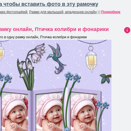
 чтобы вставить фото в эту рамочку
ьких фотографий
,
Рамки для малышей, младенцев онлайн
| |
Подробное
рамку онлайн, Птичка колибри и фонарики
Ин
то в одну рамку онлайн, Птичка колибри и фонарики
фо
рма
ция
к
нов
ост
и