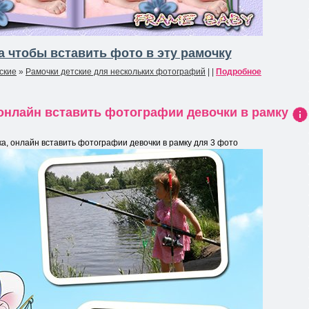
 чтобы вставить фото в эту рамочку
ские
»
Рамочки детские для нескольких фотографий
| |
Подробное
онлайн вставить фотографии девочки в рамку
Ин
фо
, онлайн вставить фотографии девочки в рамку для 3 фото
рма
ция
к
нов
ост
и