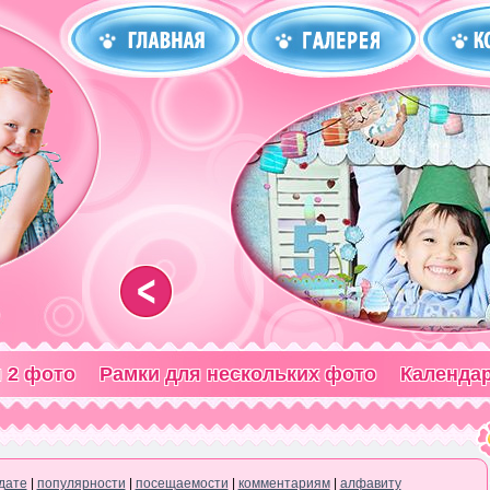
<
 2 фото
Рамки для нескольких фото
Календа
дате
|
популярности
|
посещаемости
|
комментариям
|
алфавиту