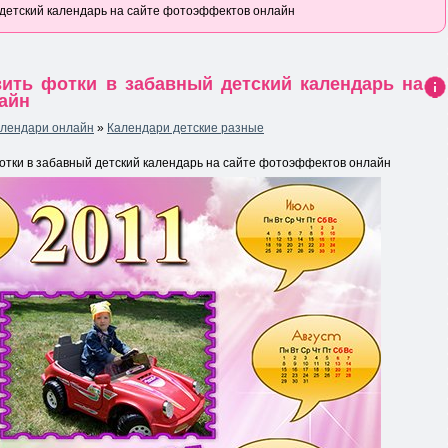
 детский календарь на сайте фотоэффектов онлайн
вить фотки в забавный детский календарь на
айн
Ин
фо
алендари онлайн
»
Календари детские разные
рма
ция
к
отки в забавный детский календарь на сайте фотоэффектов онлайн
нов
ост
и