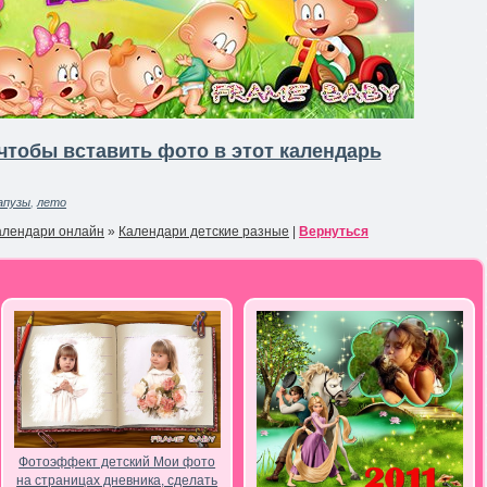
чтобы вставить фото в этот календарь
апузы
,
лето
алендари онлайн
»
Календари детские разные
|
Вернуться
Фотоэффект детский Мои фото
на страницах дневника, сделать