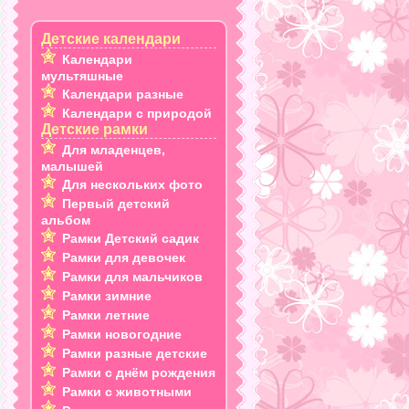
Детские календари
Календари
мультяшные
Календари разные
Календари с природой
Детские рамки
Для младенцев,
малышей
Для нескольких фото
Первый детский
альбом
Рамки Детский садик
Рамки для девочек
Рамки для мальчиков
Рамки зимние
Рамки летние
Рамки новогодние
Рамки разные детские
Рамки с днём рождения
Рамки с животными