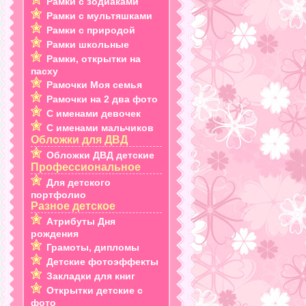
Рамки с зодиаками
Рамки с мультяшками
Рамки с природой
Рамки школьные
Рамки, открытки на
пасху
Рамочки Моя семья
Рамочки на 2 два фото
С именами девочек
С именами мальчиков
Обложки для ДВД
Обложки ДВД детские
Профессиональное
Для детского
портфолио
Разное детское
Атрибуты Дня
рождения
Грамоты, дипломы
Детские фотоэффекты
Закладки для книг
Открытки детские с
фото