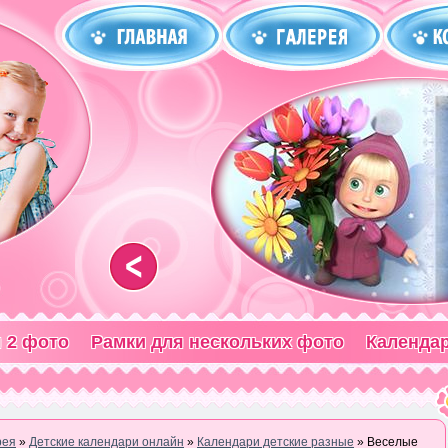
<
 2 фото
Рамки для нескольких фото
Календа
рея
»
Детские календари онлайн
»
Календари детские разные
» Веселые